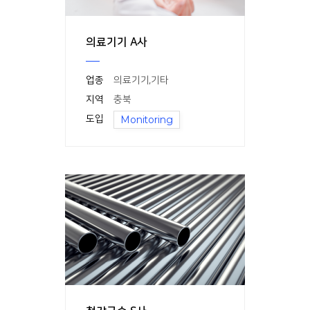
의료기기 A사
업종
의료기기
,
기타
지역
충북
도입
Monitoring