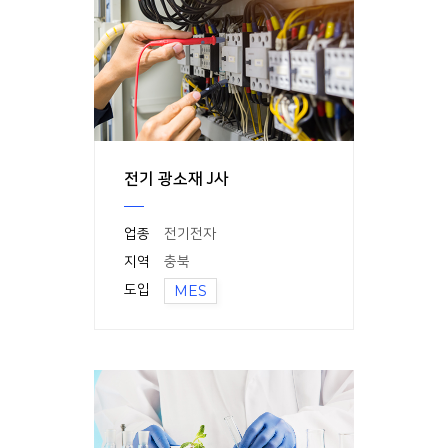
전기 광소재 J사
업종
전기전자
지역
충북
도입
MES