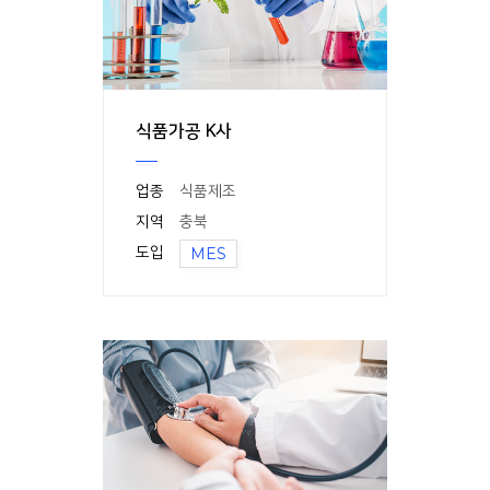
식품가공 K사
업종
식품제조
지역
충북
도입
MES