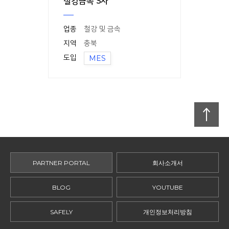
철강금속 S사
업종
철강 및 금속
지역
충북
도입
MES
맨
위로
PARTNER PORTAL
회사소개서
BLOG
YOUTUBE
SAFELY
개인정보처리방침