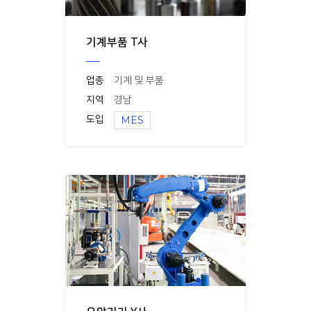
기계부품 T사
업종
기계 및 부품
지역
경남
도입
MES