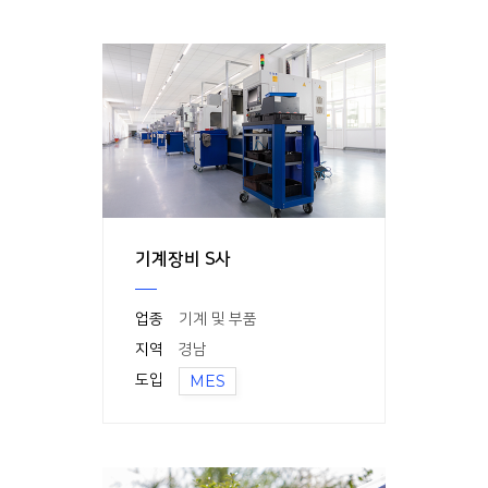
기계장비 S사
업종
기계 및 부품
지역
경남
도입
MES