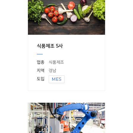
식품제조 S사
업종
식품제조
지역
경남
도입
MES