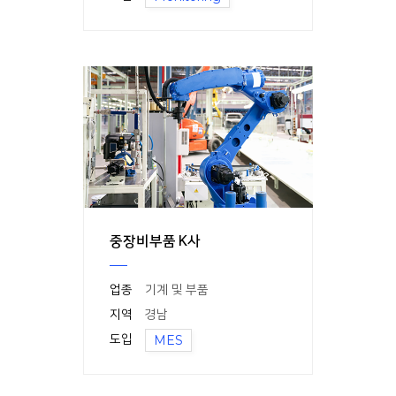
중장비부품 K사
업종
기계 및 부품
지역
경남
도입
MES