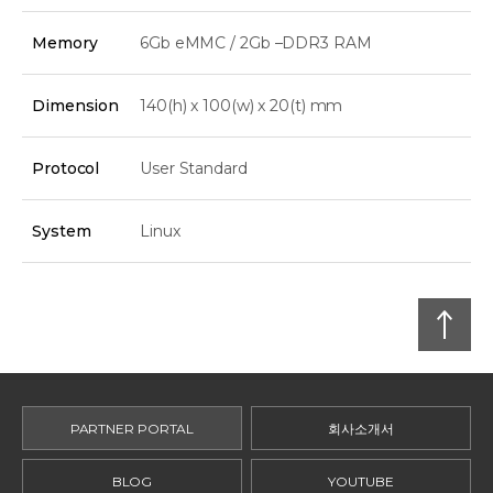
Memory
6Gb eMMC / 2Gb –DDR3 RAM
Dimension
140(h) x 100(w) x 20(t) mm
Protocol
User Standard
System
Linux
맨
위로
PARTNER PORTAL
회사소개서
BLOG
YOUTUBE