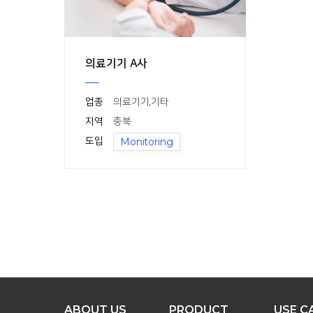
의료기기 A사
업종
의료기기
,
기타
지역
충북
도입
Monitoring
맨
위로
ABOUT US
PRODUCT
USE C