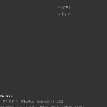
채용안내
채용공고
vision)
수생각공장 데시앙플렉스 1505~8호 / 1406호