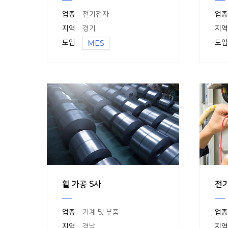
업종
전기전자
업종
지역
경기
지역
도입
MES
도입
휠 가공 S사
전기
업종
기계 및 부품
업종
지역
경남
지역