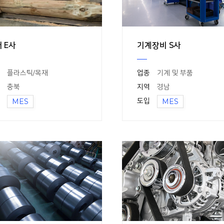
 E사
기계장비 S사
플라스틱/목재
업종
기계 및 부품
충북
지역
경남
MES
도입
MES