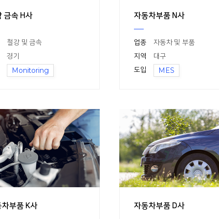
 금속 H사
자동차부품 N사
철강 및 금속
업종
자동차 및 부품
경기
지역
대구
Monitoring
도입
MES
차부품 K사
자동차부품 D사