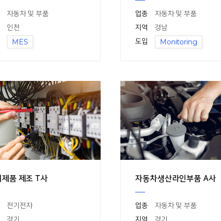
자동차 및 부품
업종
자동차 및 부품
인천
지역
경남
MES
도입
Monitoring
제품 제조 T사
자동차생산라인부품 A사
전기전자
업종
자동차 및 부품
경기
지역
경기