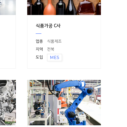
식품가공 C사
업종
식품제조
지역
전북
도입
MES