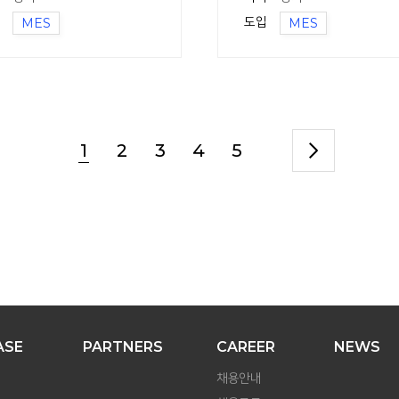
MES
도입
MES
1
2
3
4
5
ASE
PARTNERS
CAREER
NEWS
채용안내