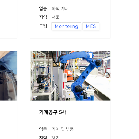
업종
화학
,
기타
지역
서울
도입
Monitoring
MES
기계공구 S사
업종
기계 및 부품
지역
경기