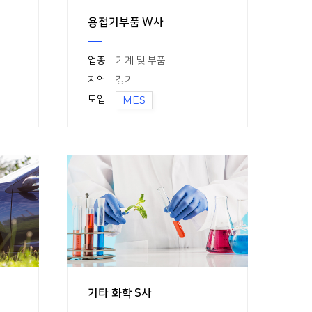
용접기부품 W사
업종
기계 및 부품
지역
경기
도입
MES
기타 화학 S사