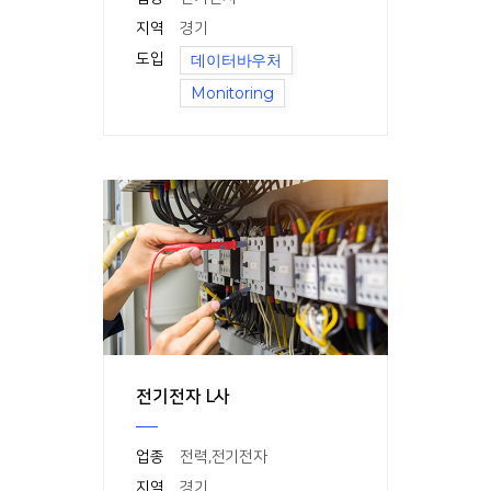
지역
경기
도입
데이터바우처
Monitoring
전기전자 L사
업종
전력
,
전기전자
지역
경기