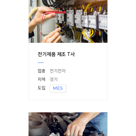
전기제품 제조 T사
업종
전기전자
지역
경기
도입
MES