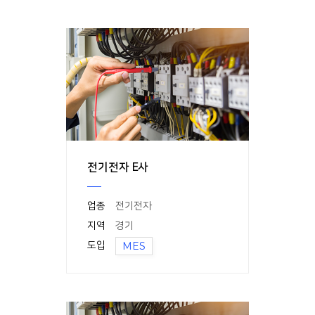
전기전자 E사
업종
전기전자
지역
경기
도입
MES