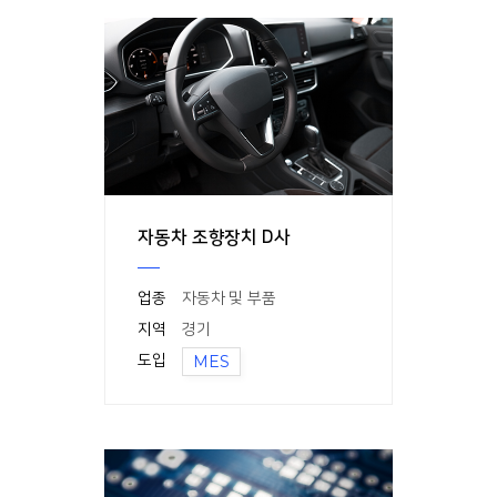
자동차 조향장치 D사
업종
자동차 및 부품
지역
경기
도입
MES