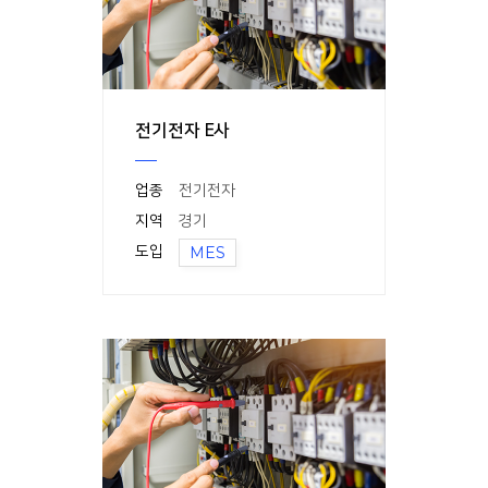
전기전자 E사
업종
전기전자
지역
경기
도입
MES