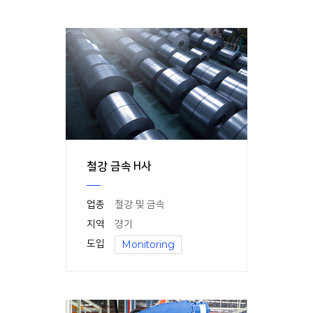
철강 금속 H사
업종
철강 및 금속
지역
경기
도입
Monitoring