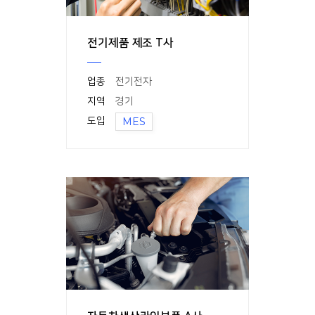
전기제품 제조 T사
업종
전기전자
지역
경기
도입
MES