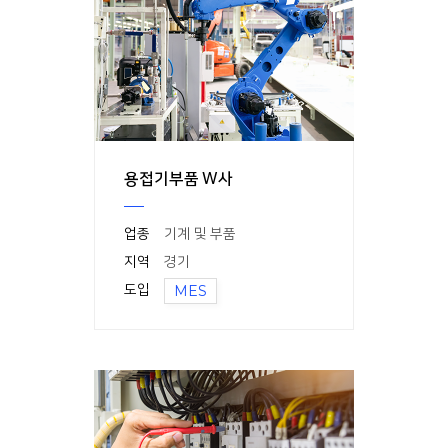
용접기부품 W사
업종
기계 및 부품
지역
경기
도입
MES