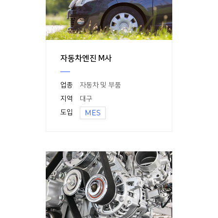
자동차엔진 M사
업종
자동차 및 부품
지역
대구
도입
MES