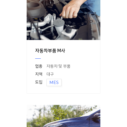
자동차부품 M사
업종
자동차 및 부품
지역
대구
도입
MES