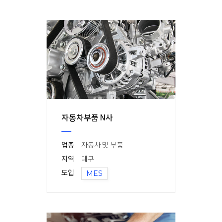
자동차부품 N사
업종
자동차 및 부품
지역
대구
도입
MES