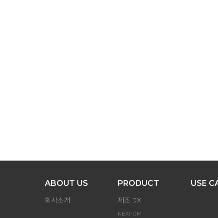
ABOUT US
PRODUCT
USE C
회사소개
제조 DX
NEXPOM