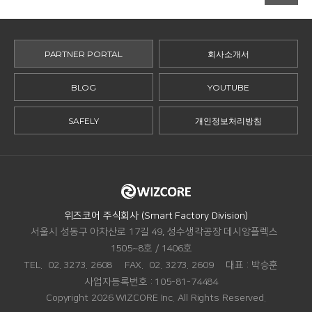
PARTNER PORTAL
회사소개서
BLOG
YOUTUBE
SAFELY
개인정보처리방침
ADDRESS.
위즈코어 주식회사 (Smart Factory Division)
서울시 성동구 아차산로 17길 49, 성수생각공장 데시앙플렉스
1505~8호 / 1406호
TEL.
02. 3273. 2608
FAX.
02. 3273. 2609
대표 :
박승훈
사업자등록번호 :
105-81-74484
Copyright 2026 WIZCORE Inc. All Rights Reserved.