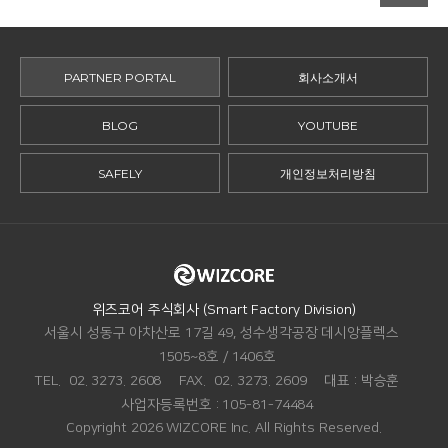
PARTNER PORTAL
회사소개서
BLOG
YOUTUBE
SAFELY
개인정보처리방침
ADDRESS.
위즈코어 주식회사 (Smart Factory Division)
서울시 성동구 아차산로 17길 49, 성수생각공장 데시앙플렉스
1505~8호 / 1406호
TEL.
02. 3273. 2608
FAX.
02. 3273. 2609
대표 :
박승훈
사업자등록번호 :
105-81-74484
Copyright 2026 WIZCORE Inc. All Rights Reserved.