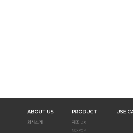
ABOUT US
PRODUCT
USE C
회사소개
제조 DX
NEXPOM