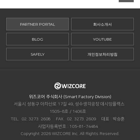
PARTNER PORTAL
회사소개서
BLOG
YOUTUBE
SAFELY
개인정보처리방침
ADDRESS.
위즈코어 주식회사 (Smart Factory Division)
서울시 성동구 아차산로 17길 49, 성수생각공장 데시앙플렉스
1505~8호 / 1406호
TEL.
02. 3273. 2608
FAX.
02. 3273. 2609
대표 :
박승훈
사업자등록번호 :
105-81-74484
Copyright 2026 WIZCORE Inc. All Rights Reserved.