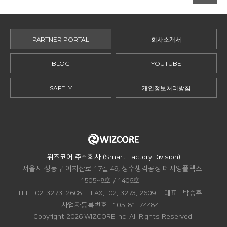
PARTNER PORTAL
회사소개서
BLOG
YOUTUBE
SAFELY
개인정보처리방침
ADDRESS.
위즈코어 주식회사 (Smart Factory Division)
서울시 성동구 아차산로 17길 49, 성수생각공장 데시앙플렉스
1505~8호 / 1406호
TEL.
02. 3273. 2608
FAX.
02. 3273. 2609
대표 :
박승훈
사업자등록번호 :
105-81-74484
Copyright 2026 WIZCORE Inc. All Rights Reserved.