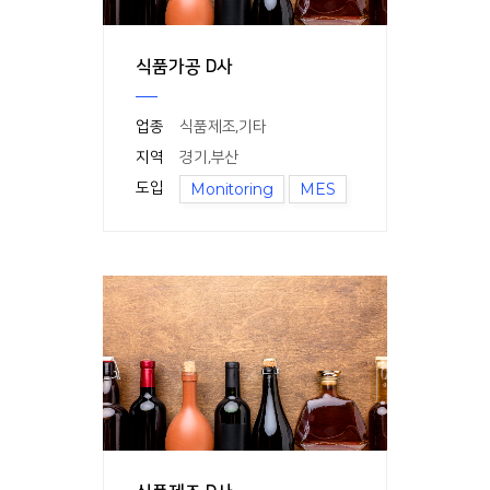
식품가공 D사
업종
식품제조
,
기타
지역
경기
,
부산
도입
Monitoring
MES