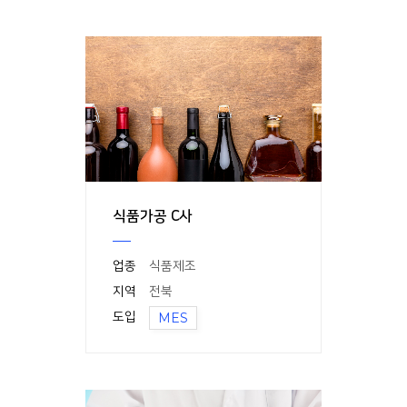
식품가공 C사
업종
식품제조
지역
전북
도입
MES