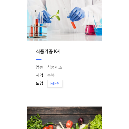
식품가공 K사
업종
식품제조
지역
충북
도입
MES