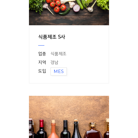
식품제조 S사
업종
식품제조
지역
경남
도입
MES