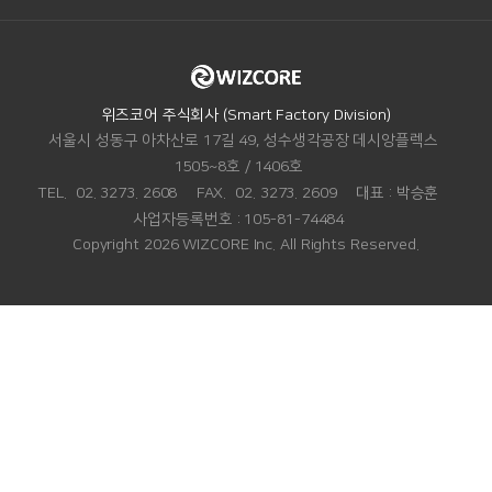
ADDRESS.
위즈코어 주식회사 (Smart Factory Division)
서울시 성동구 아차산로 17길 49, 성수생각공장 데시앙플렉스
1505~8호 / 1406호
TEL.
02. 3273. 2608
FAX.
02. 3273. 2609
대표 :
박승훈
사업자등록번호 :
105-81-74484
Copyright 2026 WIZCORE Inc. All Rights Reserved.