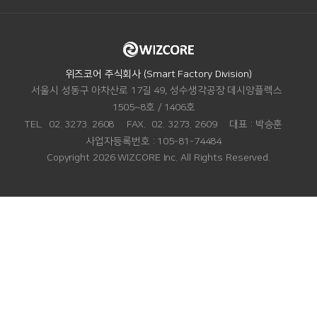
ADDRESS.
위즈코어 주식회사 (Smart Factory Division)
서울시 성동구 아차산로 17길 49, 성수생각공장 데시앙플렉스
1505~8호 / 1406호
TEL.
02. 3273. 2608
FAX.
02. 3273. 2609
대표 :
박승훈
사업자등록번호 :
105-81-74484
Copyright 2026 WIZCORE Inc. All Rights Reserved.