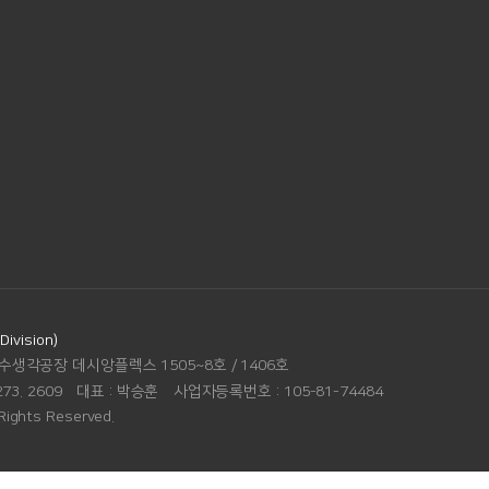
vision)
수생각공장 데시앙플렉스 1505~8호 / 1406호
273. 2609
대표 :
박승훈
사업자등록번호 :
105-81-74484
Rights Reserved.