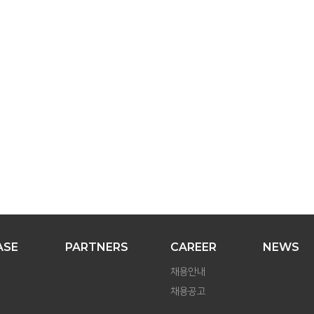
USE CASE
PARTNERS
CAREER
NEWS
CO
ASE
PARTNERS
CAREER
NEWS
채용안내
채용공고