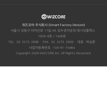
ADDRESS.
위즈코어 주식회사 (Smart Factory Division)
서울시 성동구 아차산로 17길 49, 성수생각공장 데시앙플렉스
1505~8호 / 1406호
TEL.
02. 3273. 2608
FAX.
02. 3273. 2609
대표 :
박승훈
사업자등록번호 :
105-81-74484
Copyright 2026 WIZCORE Inc. All Rights Reserved.