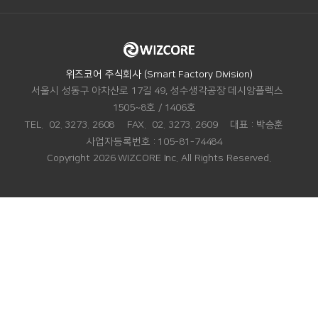
ADDRESS.
위즈코어 주식회사 (Smart Factory Division)
서울시 성동구 아차산로 17길 49, 성수생각공장 데시앙플렉스
1505~8호 / 1406호
TEL.
02. 3273. 2608
FAX.
02. 3273. 2609
대표 :
박승훈
사업자등록번호 :
105-81-74484
Copyright 2026 WIZCORE Inc. All Rights Reserved.