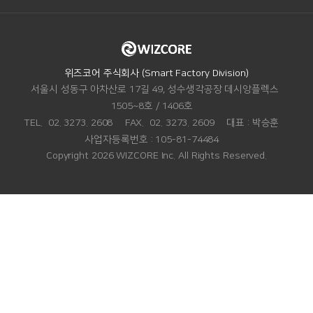
ADDRESS.
위즈코어 주식회사 (Smart Factory Division)
서울시 성동구 아차산로 17길 49, 성수생각공장 데시앙플렉스
1505~8호 / 1406호
TEL.
02. 3273. 2608
FAX.
02. 3273. 2609
대표 :
박승훈
사업자등록번호 :
105-81-74484
Copyright 2026 WIZCORE Inc. All Rights Reserved.