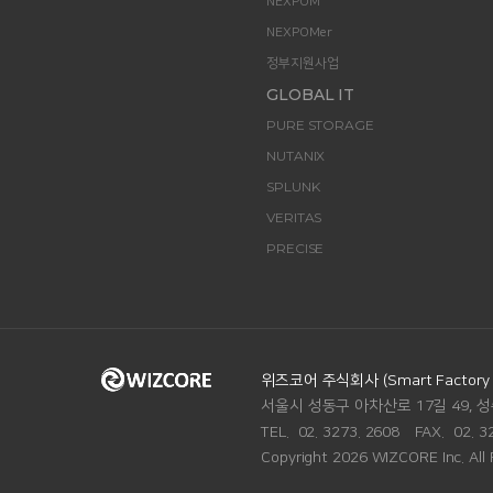
NEXPOM
NEXPOMer
정부지원사업
GLOBAL IT
PURE STORAGE
NUTANIX
SPLUNK
VERITAS
PRECISE
ADDRESS.
위즈코어 주식회사 (Smart Factory Di
서울시 성동구 아차산로 17길 49, 성
TEL.
02. 3273. 2608
FAX.
02. 3
Copyright 2026 WIZCORE Inc. All 