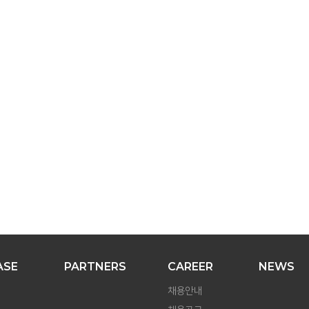
USE CASE
PARTNERS
CAREER
NEWS
CO
ASE
PARTNERS
CAREER
NEWS
채용안내