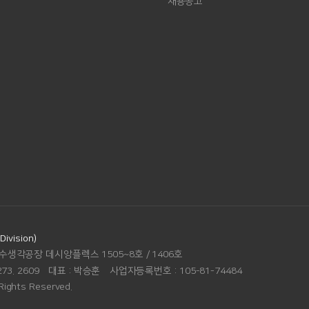
채용공고
vision)
수생각공장 데시앙플렉스 1505~8호 / 1406호
273. 2609
대표 :
박승훈
사업자등록번호 :
105-81-74484
Rights Reserved.