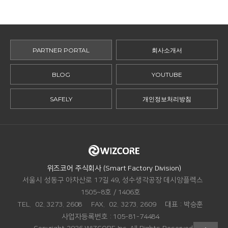
PARTNER PORTAL
회사소개서
BLOG
YOUTUBE
SAFELY
개인정보처리방침
ADDRESS.
위즈코어 주식회사 (Smart Factory Division)
서울시 성동구 아차산로 17길 49, 성수생각공장 데시앙플렉스
1505~8호 / 1406호
TEL.
02. 3273. 2608
FAX.
02. 3273. 2609
대표 :
박승훈
맨
사업자등록번호 :
105-81-74484
위로