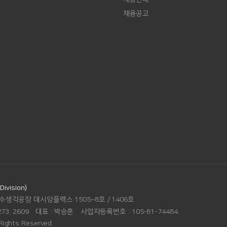
채용공고
vision)
수생각공장 데시앙플렉스 1505~8호 / 1406호
273. 2609
대표 :
박승훈
사업자등록번호 :
105-81-74484
Rights Reserved.