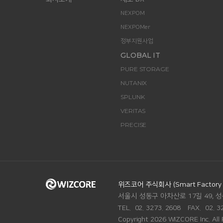
NEXPOM
NEXPOMer
정부지원사업
GLOBAL IT
PURE STORAGE
NUTANIX
SPLUNK
VERITAS
PRECISE
ADDRESS.
위즈코어 주식회사 (Smart Factory Di
서울시 성동구 아차산로 17길 49, 성
TEL.
02. 3273. 2608
FAX.
02. 3
Copyright 2026 WIZCORE Inc. All 