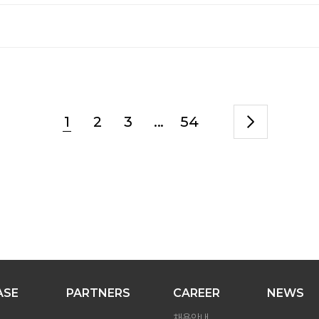
1
2
3
...
54
ASE
PARTNERS
CAREER
NEWS
채용안내