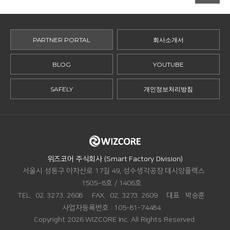
PARTNER PORTAL
회사소개서
BLOG
YOUTUBE
SAFELY
개인정보처리방침
ADDRESS.
위즈코어 주식회사 (Smart Factory Division)
서울시 성동구 아차산로 17길 49, 성수생각공장 데시앙플렉스
1505~8호 / 1406호
TEL.
02. 3273. 2608
FAX.
02. 3273. 2609
대표 :
박승훈
사업자등록번호 :
105-81-74484
Copyright 2026 WIZCORE Inc. All Rights Reserved.